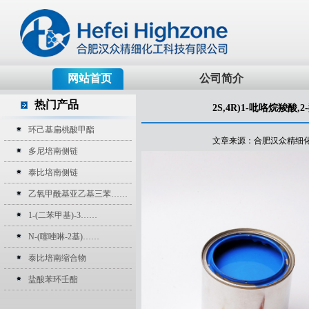
网站首页
公司简介
热门产品
2S,4R)1-吡咯烷羧酸,
环己基扁桃酸甲酯
文章来源：合肥汉众精细化工科技
多尼培南侧链
泰比培南侧链
乙氧甲酰基亚乙基三苯……
1-(二苯甲基)-3……
N-(噻唑啉-2基)……
泰比培南缩合物
盐酸苯环壬酯