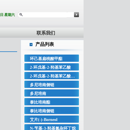
8日 星期六
联系我们
产品列表
环己基扁桃酸甲酯
2-环戊基-2-羟基苯乙酸
2-环戊基-2-羟基苯乙酸甲酯
多尼培南侧链
多尼培南
泰比培南酯
泰比培南侧链
艾片(-)-Borneol
N-苄基-3-羟基氮杂环丁烷