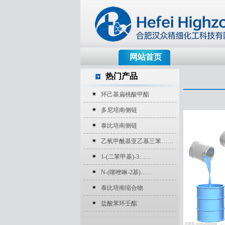
网站首页
热门产品
环己基扁桃酸甲酯
多尼培南侧链
泰比培南侧链
乙氧甲酰基亚乙基三苯……
1-(二苯甲基)-3……
N-(噻唑啉-2基)……
泰比培南缩合物
盐酸苯环壬酯