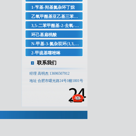
1-苄基-羟基氮杂环丁烷
乙氧甲酰基亚乙基三苯基膦
3,5-二苯甲酰基-2-去氧-2-氟-2甲基-D-核糖-γ-内酯
环己基扁桃酸
N-甲基-3-氮杂双环(3,3,1)壬-9α-醇
2-甲硫基噻唑啉
联系我们
经理 高明杰 13696507912
地址 合肥市曙光路24号1幢1801号