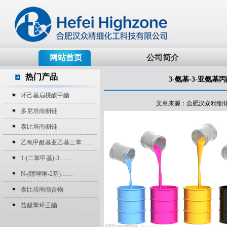
网站首页
公司简介
热门产品
3-氨基-3-亚氨基
环己基扁桃酸甲酯
文章来源：合肥汉众精细化工科技
多尼培南侧链
泰比培南侧链
乙氧甲酰基亚乙基三苯……
1-(二苯甲基)-3……
N-(噻唑啉-2基)……
泰比培南缩合物
盐酸苯环壬酯