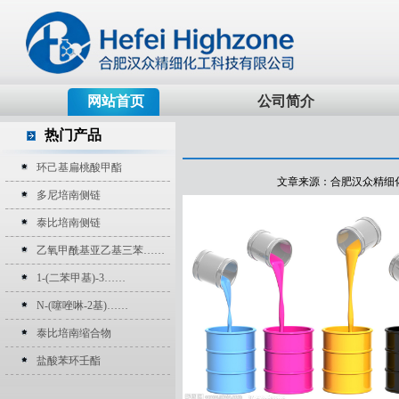
网站首页
公司简介
热门产品
环己基扁桃酸甲酯
文章来源：合肥汉众精细化工科技
多尼培南侧链
泰比培南侧链
乙氧甲酰基亚乙基三苯……
1-(二苯甲基)-3……
N-(噻唑啉-2基)……
泰比培南缩合物
盐酸苯环壬酯