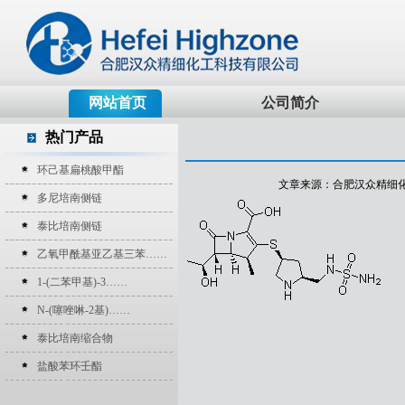
网站首页
公司简介
热门产品
环己基扁桃酸甲酯
文章来源：合肥汉众精细化工科技
多尼培南侧链
泰比培南侧链
乙氧甲酰基亚乙基三苯……
1-(二苯甲基)-3……
N-(噻唑啉-2基)……
泰比培南缩合物
盐酸苯环壬酯