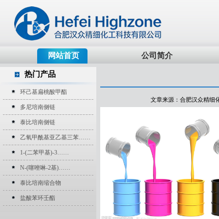
网站首页
公司简介
热门产品
环己基扁桃酸甲酯
文章来源：合肥汉众精细化工科技
多尼培南侧链
泰比培南侧链
乙氧甲酰基亚乙基三苯……
1-(二苯甲基)-3……
N-(噻唑啉-2基)……
泰比培南缩合物
盐酸苯环壬酯